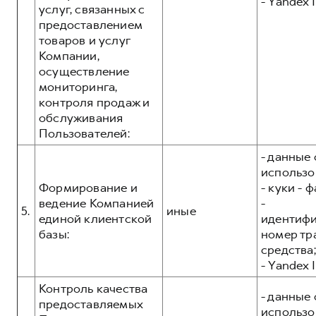
- Yandex I
услуг, связанных с
предоставлением
товаров и услуг
Компании,
осуществление
мониторинга,
контроля продаж и
обслуживания
Пользователей:
- данные 
использо
Формирование и
- куки - 
ведение Компанией
-
5.
иные
единой клиентской
идентиф
базы:
номер тр
средства;
- Yandex I
Контроль качества
- данные 
предоставляемых
использо