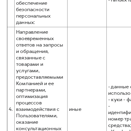
обеспечение
безопасности
персональных
данных:
Направление
своевременных
ответов на запросы
и обращения,
связанные с
товарами и
услугами,
предоставляемыми
Компанией и ее
- данные 
партнерами,
использо
оптимизация
- куки - 
процессов
-
4.
взаимодействия с
иные
идентиф
Пользователями,
номер тр
оказание
средства;
консультационных