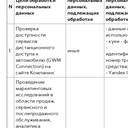
Цели обработки
персональных
персона
Сервис для корпоративных клиентов
N
персональных
данных,
данных,
HAVAL Лизинг
АКСЕССУАРЫ HAVAL
данных
подлежащих
подлежа
обработке
обработ
Автомобильные аксессуары
АКСЕССУАРЫ HAVAL
Проверка
- данные 
Коллекция PRO
доступности
использо
Автомобильные аксессуары
Коллекция Базовая
сервисов
- куки - 
Коллекция PRO
Коллекция Детская
дистанционного
-
1.
иные
доступа к
идентиф
Коллекция Базовая
автомобилю (GWM
номер тр
Коллекция Детская
Connection) на
средства;
сайте Компании:
- Yandex I
Проведение
маркетинговых
исследований в
области продаж,
сервисного и
послепродажного
обслуживания,
аналитика