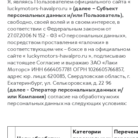
Я, являясь Пользователем официального сайта «
luckymotors-havalpro.ru »
(далее – Субъект
Тест-драйв
СЕРВИСНОЕ ОБСЛУЖИВАНИЕ
О дилере
персональных данных и/или Пользователь),
Трейд-ин
Нулевое ТО
Наша команда
свободно, своей волей и в своем интересе, в
H7
H9
соответствии с Федеральным законом от
Программа «Помощь на дороге»
Контакты
от 3 799 000 ₽
от 4 799 000 ₽
27.07.2006 N 152 - ФЗ «О персональных данных»,
КРЕДИТ И СТРАХОВАНИЕ
Регламенты технического обслуживания
посредством проставления «галочки» в
соответствующем чек – боксе в на официальном
Кредитный калькулятор
Электронный ПТС
сайте « luckymotors-havalpro.ru », подписываю
Страхование
настоящее Согласие и выражаю ЗАО «Лаки
Кредит
Моторс» ИНН 6664057781 ОГРН 1026605766857,
ПОДДЕРЖКА
адрес юр. лица: 620085, Свердловская область, г.
GWM Безопасность
Екатеринбург, ул. Селькоровская, д. 22 96
КОРПОРАТИВНЫМ КЛИЕНТАМ
Гарантия HAVAL
(далее - Оператор персональных данных и/
или Компания)
согласие на обработку моих
Для малого бизнеса
Мобильное приложение GWM
персональных данных на следующих условиях:
Корпоративным клиентам
Программа «HAVAL Защита+»
Крупным корпоративным клиентам
Руководства по эксплуатации
Система управления автопарком
Подписки
Категории
Перечен