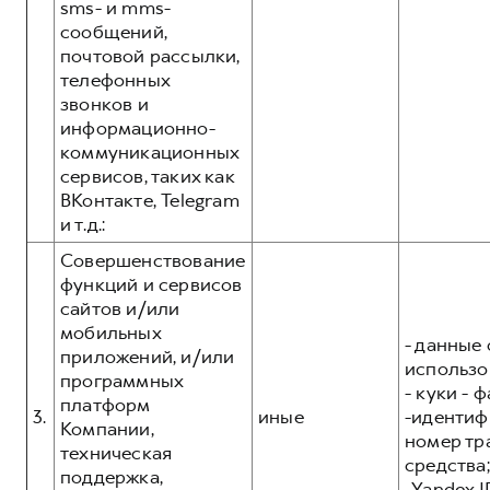
sms- и mms-
сообщений,
почтовой рассылки,
телефонных
звонков и
информационно-
коммуникационных
сервисов, таких как
ВКонтакте, Telegram
и т.д.:
Совершенствование
функций и сервисов
сайтов и/или
мобильных
- данные 
приложений, и/или
использо
программных
- куки - 
платформ
3.
иные
-иденти
Компании,
номер тр
техническая
средства;
поддержка,
-Yandex I