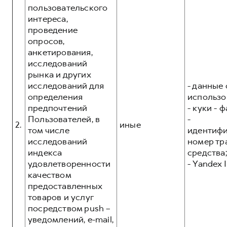
пользовательского
интереса,
проведение
опросов,
анкетирования,
исследований
рынка и других
исследований для
- данные 
определения
использо
предпочтений
- куки - 
Пользователей, в
-
2.
иные
том числе
идентиф
исследований
номер тр
индекса
средства;
удовлетворенности
- Yandex I
качеством
предоставленных
товаров и услуг
посредством push –
уведомлений, e-mail,