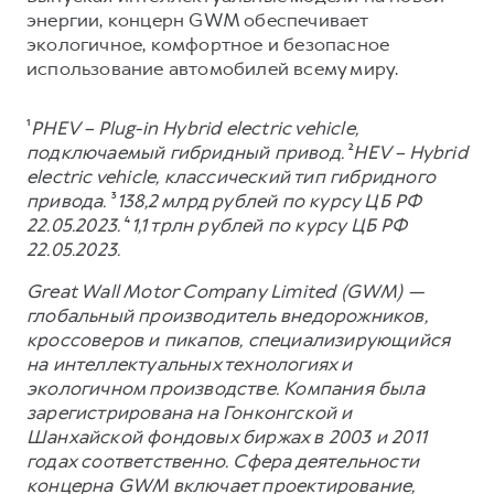
энергии, концерн GWM обеспечивает
экологичное, комфортное и безопасное
использование автомобилей всему миру.
¹
PHEV – Plug-in Hybrid electric vehicle,
подключаемый гибридный привод.
²
HEV – Hybrid
electric vehicle, классический тип гибридного
привода.
³
138,2 млрд рублей по курсу ЦБ РФ
22.05.2023.
⁴
1,1 трлн рублей по курсу ЦБ РФ
22.05.2023.
Great Wall Motor Company Limited (GWM) —
глобальный производитель внедорожников,
кроссоверов и пикапов, специализирующийся
на интеллектуальных технологиях и
экологичном производстве. Компания была
зарегистрирована на Гонконгской и
Шанхайской фондовых биржах в 2003 и 2011
годах соответственно. Сфера деятельности
концерна GWM включает проектирование,