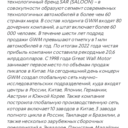
технологичный бренд SAR (SALOON) – в
совокупности образуют сегмент современных
технологичных автомобилей в более чем 60
странах мира. В состав холдинга GWM входят 80
дочерних компаний, а штат включает более 60
000 человек. В течение шести лет подряд
продажи GWM превышают отметку в 1 млн
автомобилей в год. По итогам 2022 года чистая
прибыль компании составила рекордные 20,6
млрд долларов. С 1998 года Great Wall Motor
занимает первое место по объёмам продаж
пикапов в Китае. На сегодняшний день концерн
GWM создал глобальную сеть научно-
исследовательских подразделений, куда входят
центры в России, Китае, Японии, Германии,
Австрии и Южной Корее. Также компания
построила глобальную производственную сеть,
которая включает 10 заводов в Китае, 3 завода
полного цикла в России, Таиланде и Бразилии, а
также несколько зарубежных сборочных
предприятий в Эквадоре, Пакистане, Малайзии