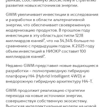
рынках, собственную экосистему и стратегию
развития новых источников энергии.
GWM увеличивает инвестиции в исследования
и разработки в области альтернативной
энергии, что обеспечивает своевременную
модернизацию продуктов. В прошлом году
инвестиции в эту область достигли 12,18
миллиардов юаней³, что на 34,34% больше по
сравнению с предыдущим годом. К 2025 году
объем инвестиций в НИОКР составит 100
миллиардов юаней⁴.
Недавно GWM представил новые выдающиеся
разработки – полноприводную гибридную
платформу Hi4 (Hybrid Intelligent 4WD) и
внедорожную гибридную архитектуру Hi4-T.
GWM продолжит реализацию стратегии
перехода на новые источники энергии,
совершенствуя собственную экосистему.
Выпуская интеллектуальные модели на новой