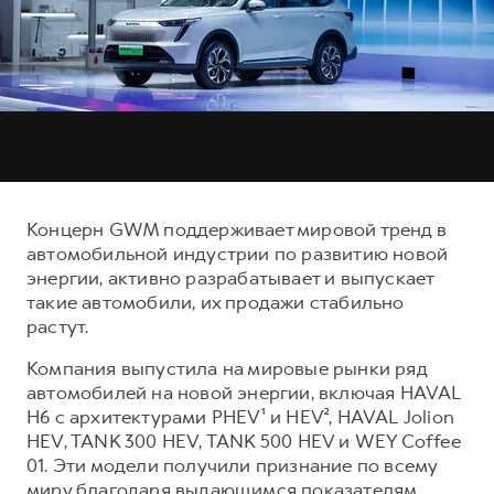
Тест-драйв
СЕРВИСНОЕ ОБСЛУЖИВАНИЕ
О дилере
Трейд-ин
Нулевое ТО
Наша команда
H7
H9
Программа «Помощь на дороге»
Контакты
от 3 799 000 ₽
от 4 799 000 ₽
КРЕДИТ И СТРАХОВАНИЕ
Регламенты технического обслуживания
Кредитный калькулятор
Электронный ПТС
Страхование
Концерн GWM поддерживает мировой тренд в
Кредит
ПОДДЕРЖКА
автомобильной индустрии по развитию новой
энергии, активно разрабатывает и выпускает
GWM Безопасность
такие автомобили, их продажи стабильно
КОРПОРАТИВНЫМ КЛИЕНТАМ
Гарантия HAVAL
растут.
Для малого бизнеса
Мобильное приложение GWM
Компания выпустила на мировые рынки ряд
Корпоративным клиентам
Программа «HAVAL Защита+»
автомобилей на новой энергии, включая HAVAL
H6 с архитектурами PHEV¹ и HEV², HAVAL Jolion
Крупным корпоративным клиентам
Руководства по эксплуатации
HEV, TANK 300 HEV, TANK 500 HEV и WEY Coffee
Система управления автопарком
Подписки
01. Эти модели получили признание по всему
миру благодаря выдающимся показателям