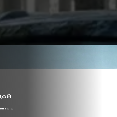
дой
авто с