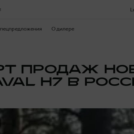
L
1
пецпредложения
О дилере
РТ ПРОДАЖ НО
VAL H7 В РОС