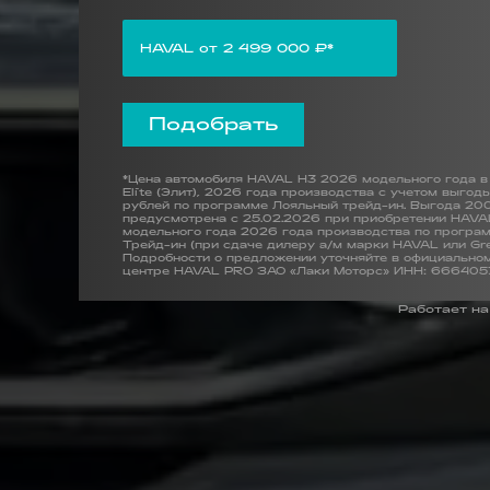
HAVAL от 2 499 000 ₽*
Подобрать
*Цена автомобиля HAVAL H3 2026 модельного года в
Elite (Элит), 2026 года производства с учетом выго
рублей по программе Лояльный трейд-ин. Выгода 20
предусмотрена с 25.02.2026 при приобретении HAV
модельного года 2026 года производства по програ
Трейд-ин (при сдаче дилеру а/м марки HAVAL или Grea
Подробности о предложении уточняйте в официально
центре HAVAL PRO ЗАО «Лаки Моторс» ИНН: 666405
Работает н