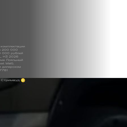
 комплектации
ды 200 000
0 000 рублей
AL H3 2026
мме Лояльный
t Wall).
м дилерском
7781
а Стримвуд