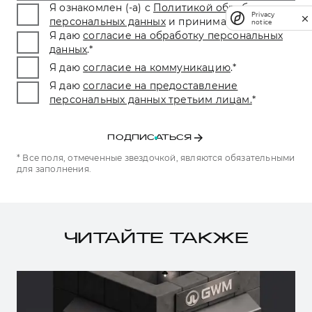
Я ознакомлен (-а) с
Политикой обработки
Privacy
персональных данных
и принимаю условия.
*
notice
Я даю
согласие на обработку персональных
данных
.
*
Я даю
согласие на коммуникацию
.
*
Я даю
согласие на предоставление
персональных данных третьим лицам.
*
ПОДПИСАТЬСЯ
* Все поля, отмеченные звездочкой, являются обязательными
для заполнения.
ЧИТАЙТЕ ТАКЖЕ