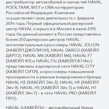
дистрибьютор автомобилей и запчастей HAVAL,
POER, TANK, WEY и ORA на территории
Российской Федерации. Компания
осуществляет свою деятельность с февраля
2014 года. Первый официальный дилерский
центр HAVAL открылся в Москве в июне 2015
года. На данный момент в России представлено
более 250 дилерских центров HAVAL:
интеллектуальные кроссоверы HAVAL JOLION
(ХАВЕЙЛ ДЖО́ЛИОН), HAVAL DARGO (ХАВЕЙЛ
ДА́РГО), HAVAL М6 (ХАВЕЙЛ M6), HAVAL F7
(ХАВЕЙЛ Ф7) и HAVAL F7x (ХАВЕЙЛ Ф7 Икс)
представлены в дилерской сети HAVAL CITY
(ХАВЕЙЛ СИТИ), а кроссоверы повышенной
проходимости и рамные внедорожники бренда
HAVAL H3 (ХАВЕЙЛ Эйч 3), HAVAL H9 (ХАВЕЙЛ
Эйч 9), HAVAL H5 (ХАВЕЙЛ Эйч 5) и HAVAL H7
(ХАВЕЙЛ Эйч 7) – в сети HAVAL PRO (ХАВЕЙЛ
ПРО).
HAVAL («ХАВЕЙЛ») – автомобильный бренд