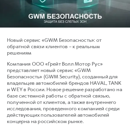
Тест-драйв
СЕРВИСНОЕ ОБСЛУЖИВАНИЕ
О дилере
Трейд-ин
Нулевое ТО
Наша команда
H7
H9
Программа «Помощь на дороге»
Контакты
от 3 799 000 ₽
от 4 799 000 ₽
КРЕДИТ И СТРАХОВАНИЕ
Регламенты технического обслуживания
Новый сервис «GWM Безопасность»: от
обратной связи клиентов – к реальным
Кредитный калькулятор
Электронный ПТС
решениям
Страхование
Компания ООО «Грейт Волл Мотор Рус»
Кредит
ПОДДЕРЖКА
представляет новый сервис «GWM
GWM Безопасность
Безопасность» (GWM Security), созданный для
владельцев автомобилей брендов HAVAL, TANK
КОРПОРАТИВНЫМ КЛИЕНТАМ
Гарантия HAVAL
и WEY в России. Новое решение разработано на
Для малого бизнеса
Мобильное приложение GWM
базе системной работы с обратной связью,
полученной от клиентов, а также внутреннего
Корпоративным клиентам
Программа «HAVAL Защита+»
исследования, проведенного компанией среди
Крупным корпоративным клиентам
Руководства по эксплуатации
действующих пользователей автомобилей
концерна на российском рынке.
Система управления автопарком
Подписки