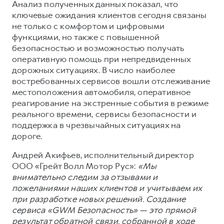
Сервис для корпоративных клиентов
Анализ полученных данных показал, что
ключевые ожидания клиентов сегодня связаны
HAVAL Лизинг
АКСЕССУАРЫ HAVAL
не только с комфортом и цифровыми
Автомобильные аксессуары
функциями, но также с повышенной
безопасностью и возможностью получать
АКСЕССУАРЫ HAVAL
Коллекция PRO
оперативную помощь при непредвиденных
Автомобильные аксессуары
Коллекция Базовая
дорожных ситуациях. В число наиболее
востребованных сервисов вошли отслеживание
Коллекция PRO
Коллекция Детская
местоположения автомобиля, оперативное
Коллекция Базовая
реагирование на экстренные события в режиме
реального времени, сервисы безопасности и
Коллекция Детская
поддержка в чрезвычайных ситуациях на
дороге.
Андрей Акифьев, исполнительный директор
ООО «Грейт Волл Мотор Рус»:
«Мы
внимательно следим за отзывами и
пожеланиями наших клиентов и учитываем их
при разработке новых решений. Создание
сервиса «GWM Безопасность» — это прямой
результат обратной связи, собранной в ходе